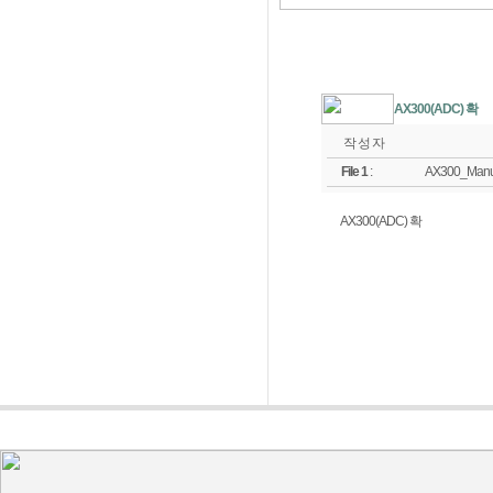
AX300(ADC) 확
작 성 자
File 1
:
AX300_Manua
AX300(ADC) 확