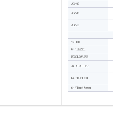
AX400
AX500
AX510
WT100
6.4 ” BEZEL
ENCLOSURE
AC ADAPTER
6.4 ” TFT LCD
6.4 ” Touch Screen